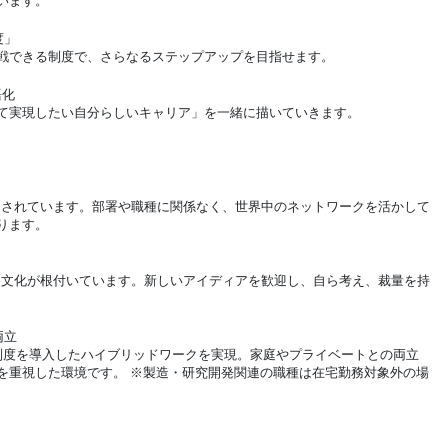
います。
制度」
戦できる制度で、さらなるステップアップを目指せます。
語化
て実現したい自分らしいキャリア」を一緒に描いていきます。
展開されています。部署や職種に関係なく、世界中のネットワークを活かして
ります。
する文化が根付いています。新しいアイディアを歓迎し、自ら考え、裁量を持
両立
制度を導入したハイブリッドワークを実現。家庭やプライベートとの両立
を重視した環境です。 ※製造・研究開発関連の職種は在宅勤務対象外の場