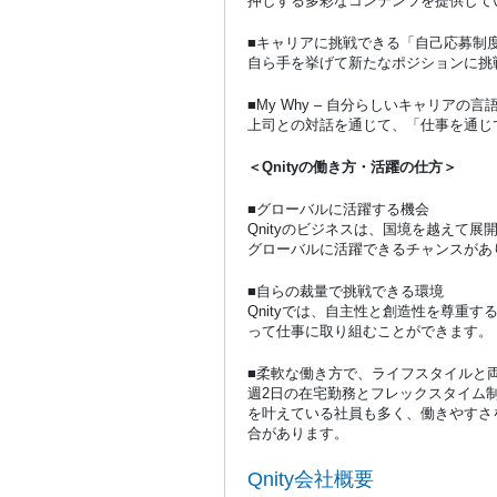
押しする多彩なコンテンツを提供して
■キャリアに挑戦できる「自己応募
自ら手を挙げて新たなポジションに挑
■My Why – 自分らしいキャリアの言
上司との対話を通じて、「仕事を通じ
＜Qnityの働き方・活躍の仕方＞
■グローバルに活躍する機会
Qnityのビジネスは、国境を越えて
グローバルに活躍できるチャンスがあ
■自らの裁量で挑戦できる環境
Qnityでは、自主性と創造性を尊重
って仕事に取り組むことができます。
■柔軟な働き方で、ライフスタイルと
週2日の在宅勤務とフレックスタイム
を叶えている社員も多く、働きやすさ
合があります。
Qnity会社概要