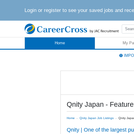
Login or register to see your saved jobs and rec
Home
My Pa
IMPOR
Qnity Japan - Featu
Home
Qnity Japan Job Listings
Qnity Japa
Qnity | One of the largest pu