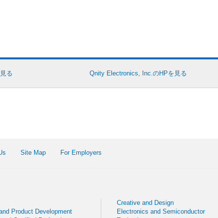
人を見る
Qnity Electronics, Inc.のHPを見る
Us
Site Map
For Employers
Creative and Design
 and Product Development
Electronics and Semiconductor