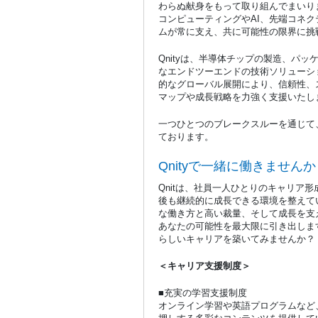
わらぬ献身をもって取り組んでまいり
コンピューティングやAI、先端コネ
ムが常に支え、共に可能性の限界に挑
Qnityは、半導体チップの製造、パ
なエンドツーエンドの技術ソリューシ
的なグローバル展開により、信頼性、
マップや成長戦略を力強く支援いたし
一つひとつのブレークスルーを通じて
ております。
Qnityで一緒に働きませ
Qnitは、社員一人ひとりのキャリア
後も継続的に成長できる環境を整えて
な働き方と高い裁量、そして成長を支
あなたの可能性を最大限に引き出します。
らしいキャリアを築いてみませんか？
＜キャリア支援制度＞
■充実の学習支援制度
オンライン学習や英語プログラムなど