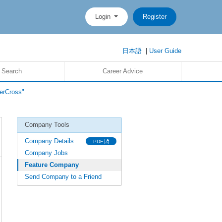
Login
Register
日本語
|
User Guide
 Search
Career Advice
erCross"
Company Tools
Company Details
PDF
Company Jobs
Feature Company
Send Company to a Friend