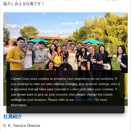
協力し合える社風です！
×
CareerCross uses cookies to enhance your experience on our websites. If
you continue to view our sites without changing your browser settings, then it
is assumed that we have your consent to collect and utilise your cookies. If
you do not want to give us your consent, then please change the cookie
settings on your browser. Please refer to our
privacy policy
for more
information.
社員紹介
S. K, Service Director