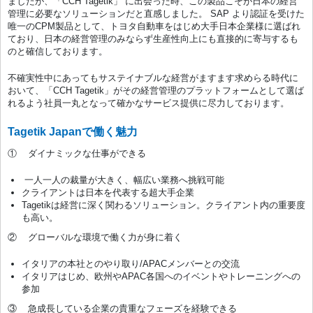
ましたが、「CCH Tagetik」 に出会った時、この製品こそが日本の経営
管理に必要なソリューションだと直感しました。 SAP より認証を受けた
唯一のCPM製品として、トヨタ自動車をはじめ大手日本企業様に選ばれ
ており、日本の経営管理のみならず生産性向上にも直接的に寄与するも
のと確信しております。
不確実性中にあってもサステイナブルな経営がますます求めらる時代に
おいて、「CCH Tagetik」がその経営管理のプラットフォームとして選ば
れるよう社員一丸となって確かなサービス提供に尽力しております。
Tagetik Japanで働く魅力
① ダイナミックな仕事ができる
一人一人の裁量が大きく、幅広い業務へ挑戦可能
クライアントは日本を代表する超大手企業
Tagetikは経営に深く関わるソリューション。クライアント内の重要度
も高い。
② グローバルな環境で働く力が身に着く
イタリアの本社とのやり取り/APACメンバーとの交流
イタリアはじめ、欧州やAPAC各国へのイベントやトレーニングへの
参加
③ 急成長している企業の貴重なフェーズを経験できる