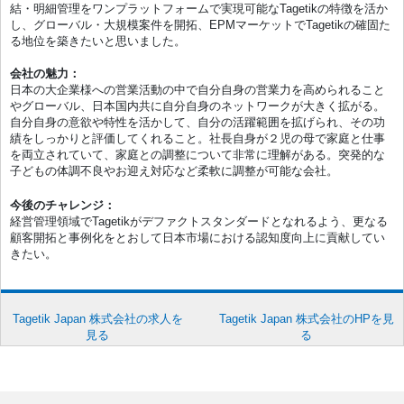
結・明細管理をワンプラットフォームで実現可能なTagetikの特徴を活か
し、グローバル・大規模案件を開拓、EPMマーケットでTagetikの確固た
る地位を築きたいと思いました。
会社の魅力：
日本の大企業様への営業活動の中で自分自身の営業力を高められること
やグローバル、日本国内共に自分自身のネットワークが大きく拡がる。
自分自身の意欲や特性を活かして、自分の活躍範囲を拡げられ、その功
績をしっかりと評価してくれること。社長自身が２児の母で家庭と仕事
を両立されていて、家庭との調整について非常に理解がある。突発的な
子どもの体調不良やお迎え対応など柔軟に調整が可能な会社。
今後のチャレンジ：
経営管理領域でTagetikがデファクトスタンダードとなれるよう、更なる
顧客開拓と事例化をとおして日本市場における認知度向上に貢献してい
きたい。
Tagetik Japan 株式会社の求人を
Tagetik Japan 株式会社のHPを見
見る
る