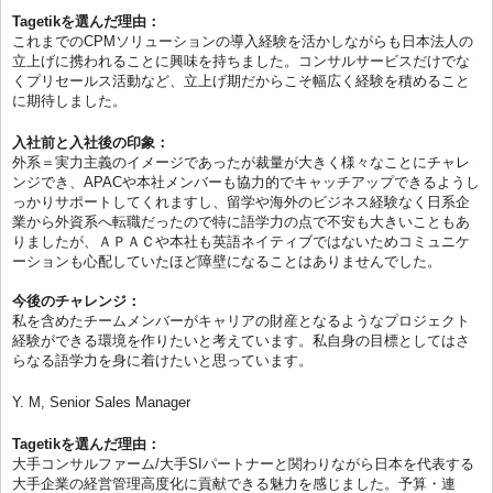
Tagetikを選んだ理由：
これまでのCPMソリューションの導入経験を活かしながらも日本法人の
立上げに携われることに興味を持ちました。コンサルサービスだけでな
くプリセールス活動など、立上げ期だからこそ幅広く経験を積めること
に期待しました。
入社前と入社後の印象：
外系＝実力主義のイメージであったが裁量が大きく様々なことにチャレ
ンジでき、APACや本社メンバーも協力的でキャッチアップできるようし
っかりサポートしてくれますし、留学や海外のビジネス経験なく日系企
業から外資系へ転職だったので特に語学力の点で不安も大きいこともあ
りましたが、ＡＰＡＣや本社も英語ネイティブではないためコミュニケ
ーションも心配していたほど障壁になることはありませんでした。
今後のチャレンジ：
私を含めたチームメンバーがキャリアの財産となるようなプロジェクト
経験ができる環境を作りたいと考えています。私自身の目標としてはさ
らなる語学力を身に着けたいと思っています。
Y. M, Senior Sales Manager
Tagetikを選んだ理由：
大手コンサルファーム/大手SIパートナーと関わりながら日本を代表する
大手企業の経営管理高度化に貢献できる魅力を感じました。予算・連