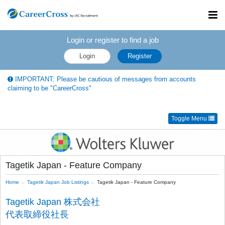
Toggl
navig
Login or register to find a job
Login
Register
IMPORTANT: Please be cautious of messages from accounts
claiming to be "CareerCross"
Toggle Menu
Tagetik Japan - Feature Company
Home
Tagetik Japan Job Listings
Tagetik Japan - Feature Company
Tagetik Japan 株式会社
代表取締役社長