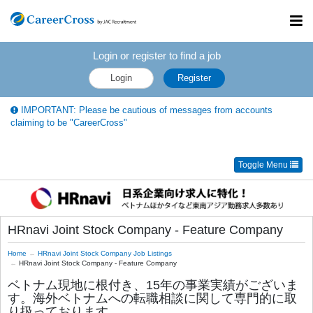
Toggl
navig
Login or register to find a job
Login
Register
IMPORTANT: Please be cautious of messages from accounts
claiming to be "CareerCross"
Toggle Menu
HRnavi Joint Stock Company - Feature Company
Home
HRnavi Joint Stock Company Job Listings
HRnavi Joint Stock Company - Feature Company
ベトナム現地に根付き、15年の事業実績がございま
す。海外ベトナムへの転職相談に関して専門的に取
り扱っております。