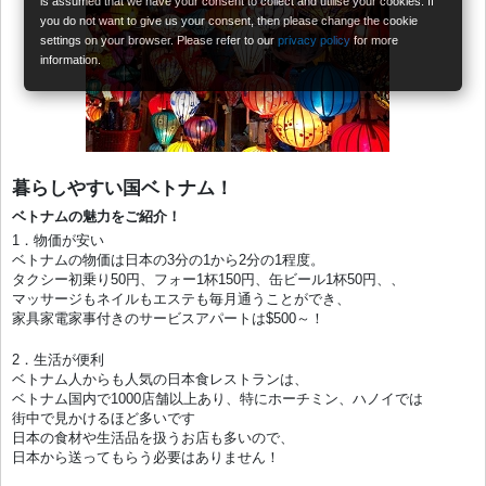
is assumed that we have your consent to collect and utilise your cookies. If
you do not want to give us your consent, then please change the cookie
settings on your browser. Please refer to our
privacy policy
for more
information.
暮らしやすい国ベトナム！
ベトナムの魅力をご紹介！
1．物価が安い
ベトナムの物価は日本の3分の1から2分の1程度。
タクシー初乗り50円、フォー1杯150円、缶ビール1杯50円、、
マッサージもネイルもエステも毎月通うことができ、
家具家電家事付きのサービスアパートは$500～！
2．生活が便利
ベトナム人からも人気の日本食レストランは、
ベトナム国内で1000店舗以上あり、特にホーチミン、ハノイでは
街中で見かけるほど多いです
日本の食材や生活品を扱うお店も多いので、
日本から送ってもらう必要はありません！