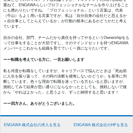
重ねて、ENGAWAらしいプロフェッショナルなチームを作り上げること
にも携わりたいですね。「プロフェッショナル」という言葉は、代表
（牛山）もよく用いる言葉ですが、私は「自分自身の会社だと思えるか
＝自分事としてとらえているか」が行動の根本にあるかどうかだと考え
ています。
自分の会社、部門、チームだから責任を持ってやるというOwnershipをも
って仕事をすることが大切ですし、そのマインドセットを持つENGAWA
メンバーとこれからも組織を育てていく一員になりたいです。
ーー転職を考えている方に、一言お願いします
私も何度か転職をしていますが、キャリアパスで悩んだときは「死ぬ前
に人生を振り返って、その時の決断を後悔しないかどうか」を基準に判
断しています。色々な理由で転職を迷っている方もいると思いますが、
挑戦してみて結果が思い通りにならなかったとしても、挑戦しないで後
から「やればよかった」と思うより、ずっと納得すると思います！
ーー四方さん、ありがとうございました。
ENGAWA 株式会社の求人を見る
ENGAWA 株式会社のHPを見る