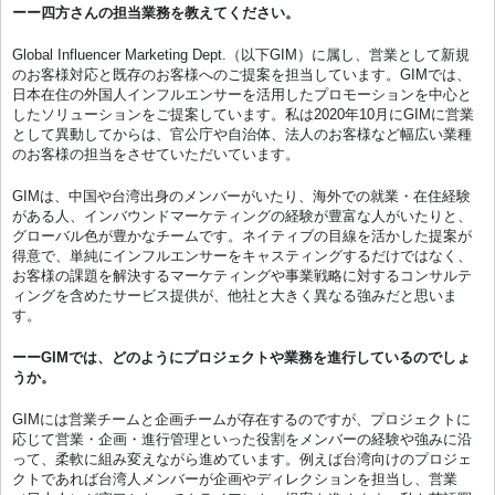
ーー四方さんの担当業務を教えてください。
Global Influencer Marketing Dept.（以下GIM）に属し、営業として新規
のお客様対応と既存のお客様へのご提案を担当しています。GIMでは、
日本在住の外国人インフルエンサーを活用したプロモーションを中心と
したソリューションをご提案しています。私は2020年10月にGIMに営業
として異動してからは、官公庁や自治体、法人のお客様など幅広い業種
のお客様の担当をさせていただいています。
GIMは、中国や台湾出身のメンバーがいたり、海外での就業・在住経験
がある人、インバウンドマーケティングの経験が豊富な人がいたりと、
グローバル色が豊かなチームです。ネイティブの目線を活かした提案が
得意で、単純にインフルエンサーをキャスティングするだけではなく、
お客様の課題を解決するマーケティングや事業戦略に対するコンサルテ
ィングを含めたサービス提供が、他社と大きく異なる強みだと思いま
す。
ーーGIMでは、どのようにプロジェクトや業務を進行しているのでしょ
うか。
GIMには営業チームと企画チームが存在するのですが、プロジェクトに
応じて営業・企画・進行管理といった役割をメンバーの経験や強みに沿
って、柔軟に組み変えながら進めています。例えば台湾向けのプロジェ
クトであれば台湾人メンバーが企画やディレクションを担当し、営業