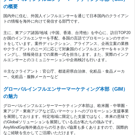
の概要
国内外に住む、外国人インフルエンサーを通じて日本国内のクライアン
トの情報を海外に向けて発信する部門です。
主に、東アジア諸国/地域（中国、香港、台湾他）を中心に、訪日TOP20
か国のインフルエンサーを手配、各国の言語でプロモーションのサポー
トをしています。案件ディレクション、アライアンス、企画立案の業務
やクライアントのニーズに応じて対象国のインフルエンサーをキャステ
ィングし、情報発信までの業務一式を担当します。また、実際のインフ
ルエンサーとのコミュニケーションや企画検討も行います。
※主なクライアント：官公庁、都道府県自治体、化粧品・食品メーカ
ー、化粧品・服飾メーカーなど
グローバルインフルエンサーマーケティング本部（GIM）
の魅力
グローバルインフルエンサーマーケティング本部は、欧米圏・中華圏・
東アジア・東南アジアなど広いマーケットへのプロモーション支援事業
を展開しております。特定地域に限定した支援ではなく、本来の意味で
のGlobalソリューションを展開している点が私たちの強みです。
AnyMindGrp海外拠点からの引き合い/協業も多くありますので、国際的
なご経験を生かしてご活躍いただけます。