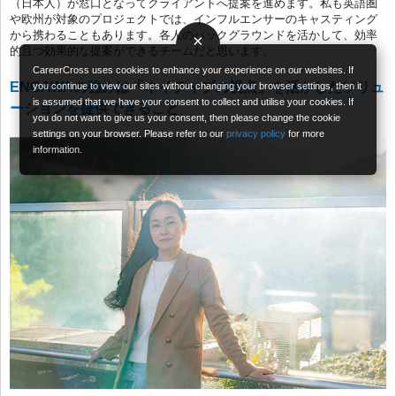
（日本人）が窓口となってクライアントへ提案を進めます。私も英語圏
や欧州が対象のプロジェクトでは、インフルエンサーのキャスティング
から携わることもあります。各人のバックグラウンドを活かして、効率
×
的且つ効果的な提案ができるチームだと思います。
CareerCross uses cookies to enhance your experience on our websites. If
ENGAWAの強みは「ネイティブの視点」を活かしたソリュ
you continue to view our sites without changing your browser settings, then it
is assumed that we have your consent to collect and utilise your cookies. If
ーションを提供できること
you do not want to give us your consent, then please change the cookie
settings on your browser. Please refer to our
privacy policy
for more
information.