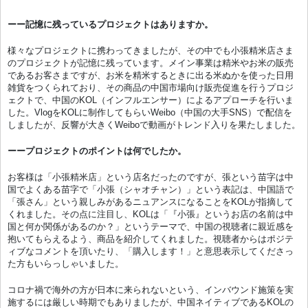
ーー記憶に残っているプロジェクトはありますか。
様々なプロジェクトに携わってきましたが、その中でも小張精米店さま
のプロジェクトが記憶に残っています。メイン事業は精米やお米の販売
であるお客さまですが、お米を精米するときに出る米ぬかを使った日用
雑貨をつくられており、その商品の中国市場向け販売促進を行うプロジ
ェクトで、中国のKOL（インフルエンサー）によるアプローチを行いま
した。VlogをKOLに制作してもらいWeibo（中国の大手SNS）で配信を
しましたが、反響が大きくWeiboで動画がトレンド入りを果たしました。
ーープロジェクトのポイントは何でしたか。
お客様は「小張精米店」という店名だったのですが、張という苗字は中
国でよくある苗字で「小張（シャオチャン）」という表記は、中国語で
「張さん」という親しみがあるニュアンスになることをKOLが指摘して
くれました。その点に注目し、KOLは「『小張』というお店の名前は中
国と何か関係があるのか？」というテーマで、中国の視聴者に親近感を
抱いてもらえるよう、商品を紹介してくれました。視聴者からはポジテ
ィブなコメントを頂いたり、「購入します！」と意思表示してくださっ
た方もいらっしゃいました。
コロナ禍で海外の方が日本に来られないという、インバウンド施策を実
施するには厳しい時期でもありましたが、中国ネイティブであるKOLの