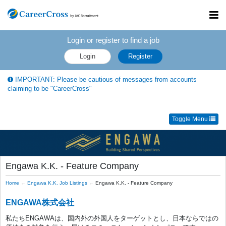
Toggl
navig
Login or register to find a job
Login
Register
IMPORTANT: Please be cautious of messages from accounts
claiming to be "CareerCross"
Toggle Menu
Engawa K.K. - Feature Company
Home
Engawa K.K. Job Listings
Engawa K.K. - Feature Company
ENGAWA株式会社
私たちENGAWAは、国内外の外国人をターゲットとし、日本ならではの