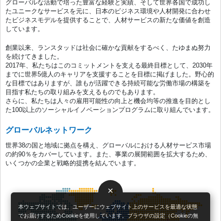
グローバルな活動で培った豊富な経験と実績、そして世界各国で成功し
たユニークなサービスを元に、日本のビジネス環境や人材開発に合わせ
たビジネスモデルを提供することで、人材サービスの新たな価値を創造
しています。
創業以来、ランスタッドは社会に確かな貢献をするべく、たゆまぬ努力
を続けてきました。
2017年、私たちはこのコミットメントを支える最終目標として、2030年
までに世界5億人のキャリアを支援することを目標に掲げました。野心的
な目標ではありますが、誰もが活躍できる持続可能な労働市場の構築を
目指す私たちの取り組みを支えるものでもあります。
さらに、私たちは人々の雇用可能性の向上と機会均等の推進を目的とし
た100以上のソーシャルイノベーションプログラムに取り組んでいます。
グローバルネットワーク
世界38の国と地域に拠点を構え、グローバルにおける人材サービス市場
の約90％をカバーしています。また、事業の展開範囲を拡大するため、
いくつかの企業と戦略的提携を結んでいます。
×
本ウェブサイトでは、ユーザーにウェブサイト上のサービスを最適な状態
でお届けするためCookieを使用しています。ブラウザの設定（Cookieの無