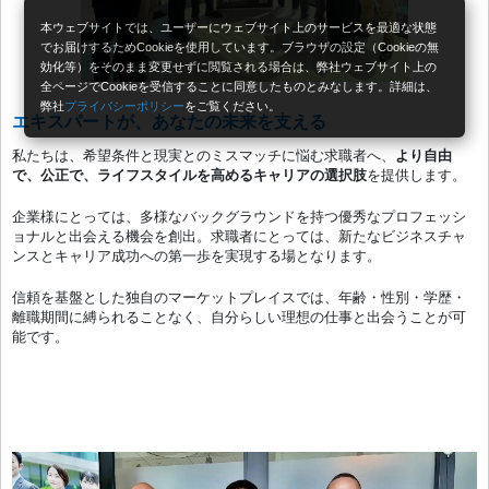
本ウェブサイトでは、ユーザーにウェブサイト上のサービスを最適な状態
でお届けするためCookieを使用しています。ブラウザの設定（Cookieの無
効化等）をそのまま変更せずに閲覧される場合は、弊社ウェブサイト上の
全ページでCookieを受信することに同意したものとみなします。詳細は、
弊社
プライバシーポリシー
をご覧ください。
エキスパートが、あなたの未来を支える
私たちは、希望条件と現実とのミスマッチに悩む求職者へ、
より自由
で、公正で、ライフスタイルを高めるキャリアの選択肢
を提供します。
企業様にとっては、多様なバックグラウンドを持つ優秀なプロフェッシ
ョナルと出会える機会を創出。求職者にとっては、新たなビジネスチャ
ンスとキャリア成功への第一歩を実現する場となります。
信頼を基盤とした独自のマーケットプレイスでは、年齢・性別・学歴・
離職期間に縛られることなく、自分らしい理想の仕事と出会うことが可
能です。