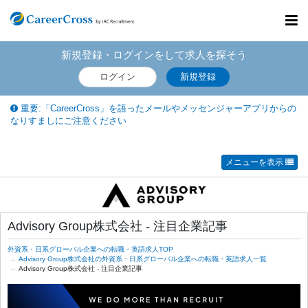
Toggl
navig
新規登録・ログインをして求人を探そう
ログイン
新規登録
重要:「CareerCross」を語ったメールやメッセンジャーアプリからの
なりすましにご注意ください
メニューを表示
Advisory Group株式会社 - 注目企業記事
外資系・日系グローバル企業への転職・英語求人TOP
Advisory Group株式会社の外資系・日系グローバル企業への転職・英語求人一覧
Advisory Group株式会社 - 注目企業記事