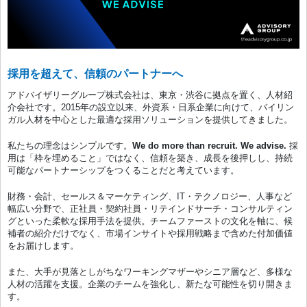
採用を超えて、信頼のパートナーへ
アドバイザリーグループ株式会社は、東京・渋谷に拠点を置く、人材紹
介会社です。2015年の設立以来、外資系・日系企業に向けて、バイリン
ガル人材を中心とした最適な採用ソリューションを提供してきました。
私たちの理念はシンプルです。
We do more than recruit. We advise.
採
用は「枠を埋めること」ではなく、信頼を築き、成長を後押しし、持続
可能なパートナーシップをつくることだと考えています。
財務・会計、セールス＆マーケティング、IT・テクノロジー、人事など
幅広い分野で、正社員・契約社員・リテインドサーチ・コンサルティン
グといった柔軟な採用手法を提供。チームファーストの文化を軸に、候
補者の紹介だけでなく、市場インサイトや採用戦略まで含めた付加価値
をお届けします。
また、大手が見落としがちなワーキングマザーやシニア層など、多様な
人材の活躍を支援。企業のチームを強化し、新たな可能性を切り開きま
す。