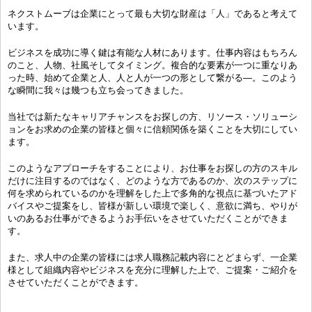
ネクストムーブは企業にとって最も大切な財産は「人」であると考えて
います。
ビジネスを成功に導く鍵は有能な人材にあります。仕事内容はもちろん
のこと、人物、社風そしてタイミング。複合的な要素が一つに重なりあ
った時、始めて企業と人、人と人が一つの形として繋がる―。このよう
な瞬間に我々は幾つも立ち会ってきました。
当社では新たなキャリアチャンスをお探しの方、リソース・ソリューシ
ョンをお求めの企業の皆様と個々に信頼関係を築くことを大切にしてい
ます。
このようなアプローチをすることにより、お仕事をお探しの方のスキル
だけに注目するのではなく、どのような方であるのか、次のステップに
何を求められているのかを理解をした上で多角的な視点に基づいたアド
バイスやご提案をし、皆様が新しい環境で楽しく、意欲に満ち、やりが
いのあるお仕事ができるようお手伝いをさせていただくことができま
す。
また、求人中の企業の皆様には求人職務記載内容にとどまらず、一企業
様として組織内容やビジネスを充分に理解した上で、ご提案・ご紹介を
させていただくことができます。