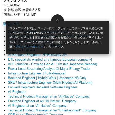
メインオフィス
〒1070062
東京都 港区 南青山3-2-5
南青山シティビル 5階
×
新着の求人
本ウェブサイトでは、ユーザーにウェブサイト上のサービスを最適な状態
Backend Tech Lead - Marketing AI SaaS
でお届けするためCookieを使用しています。ブラウザの設定（Cookieの無
Product Manager - Content Creator + Celebrity Platform
効化等）をそのまま変更せずに閲覧される場合は、弊社ウェブサイト上の
URGENT (Backend Engineers)
全ページでCookieを受信することに同意したものとみなします。詳細は、
URGENT - AI ENGINEER - HYBRID
弊社
プライバシーポリシー
をご覧ください。
Software Engineer
AI Backend Engineer - HYBRID/NO JP!
ETL specialists wanted at a famous European company!
AI Evaluation - Growing Gen AI Firm (No Japanese Needed)
Power Lead Structuring Analyst @ Major Energy Trader
Infrastructure Engineer | Fully-Remote!
Backend Engineer | Hybrid Work | Japanese N3 Only
SRE / Infrastructure Engineer (Multi-Product AI Platform)
Forward Deployed Backend Software Engineer
AI Engineer
Technical Product Manager at an "AI-Native" Company
Frontend Engineer at an "AI Native" Company
AI Engineer at an "AI Native" Company
Technical Product Manager at an "Entertainment" Company
SRE at an "Entertainment" Company