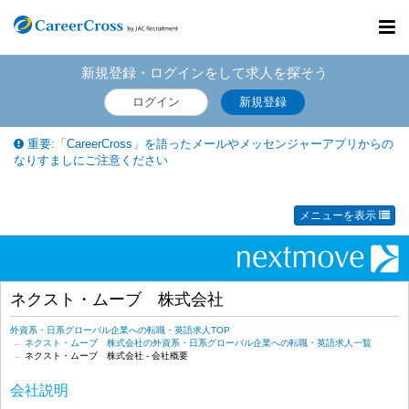
Toggl
navig
新規登録・ログインをして求人を探そう
ログイン
新規登録
重要:「CareerCross」を語ったメールやメッセンジャーアプリからの
なりすましにご注意ください
メニューを表示
ネクスト・ムーブ 株式会社
外資系・日系グローバル企業への転職・英語求人TOP
ネクスト・ムーブ 株式会社の外資系・日系グローバル企業への転職・英語求人一覧
ネクスト・ムーブ 株式会社 - 会社概要
会社説明